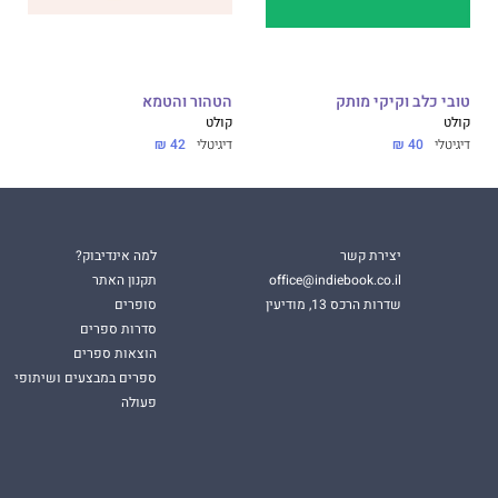
טובי כלב וקיקי מותק
הטהור והטמא
קולט
קולט
דיגיטלי
40 ₪
דיגיטלי
42 ₪
יצירת קשר
למה אינדיבוק?
office@indiebook.co.il
תקנון האתר
שדרות הרכס 13, מודיעין
סופרים
סדרות ספרים
הוצאות ספרים
ספרים במבצעים ושיתופי
פעולה