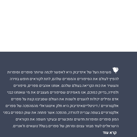
משימת העל של אינדיבוק היא לאפשר לכמה שיותר סופרים וסופרות
להפיץ לעולם את הסיפורים והמסרים שלהם, לתת לקוראים חופש בחירה
והעשיר את כוח הקריאה בעולם שלהם. אנחנו אוהבים ספרים, סיפורים
ולמידה, בדיוק כמוכם, אנו מאמינים שסיפורים מעצבים את מי שאנחנו כבני
אדם ומילים יכולות להעצים ולשנות את העולם שסביבנו.קצת על ספרים
אלקטרוניים / דיגיטלייםאינדיבוק היא חלק אינטגראלי מהמהפכה של ספרים
אלקטרוניים בשפה עברית להורדה, מהפכה אשר פתחה את שוק הספרים בפני
המון סופרים וסופרות חדשים ומוכשרים ובעיקר חשפה את הקוראים
הישראלים לעוד מבחר עצום ומרתק של ספרים בשלל נושאים וז'אנרים.
קרא עוד