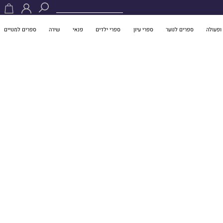
ופעולה
ספרים לנוער
ספרי עיון
ספרי ילדים
פנאי
שירה
ספרים למנויים