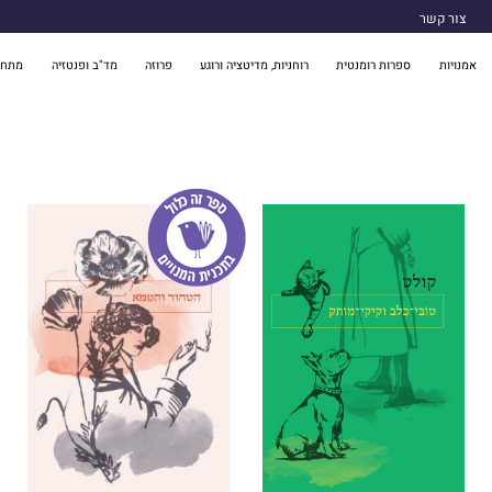
צור קשר
אמנויות
ספרות רומנטית
רוחניות, מדיטציה ורוגע
פרוזה
מד"ב ופנטזיה
מתח 