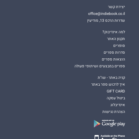
יצירת קשר
office@indiebook.co.il
שדרות הרכס 13, מודיעין
למה אינדיבוק?
תקנון האתר
סופרים
סדרות ספרים
הוצאות ספרים
ספרים במבצעים ושיתופי פעולה
קניה באתר - שו"ת
איך לרכוש ספר באתר
GIFT CARD
ביטול עסקה
אינדיבלוג
הצהרת נגישות