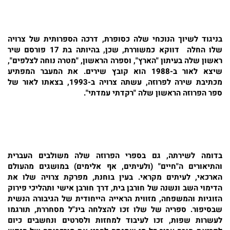
בניגוד לשיוך הנוכחי שלה כסופרת, דרכה הספרותית של
צרויה
שלו
החלה דווקא כמשוררת, שכן, בהיותה בת 17 פורסם שיר
ראשון שלה בעיתון "הארץ", וספרה הראשון, "מטרה נוחה לצלפים",
שיצא לאור ב-1988 הוא קובץ שירים. את המעבר המפתיע
מכתיבת שירה לפרוזה, עשתה צרויה ב-1993, בצאתו לאור של
ספר הפרוזה הראשון שלה "רקדתי עמדתי".
בדומה לשירתה, גם בספרי הפרוזה שלה משולבים העברית
והתיאורים ה"חיים" (ולעיתים, אף אלימים) במושגים מהעולם
הארכאי, לעיתים מקראי. בעין בוחנת, מפרקת צרויה שלו את
הדימוי השב ונשנה של חורבן בית, דרך חורבן אישי ותהליכי פירוק
הזוגיות והמשפחה, מזווית הראייה הייחודית של הגיבורה הנשית
שבסיפור. ספריה של שלו זכו להצלחה בינ"ל מסחררת, תורגמו
לעשרות שפות, זכו לעיבוד למחזות ולסרטים ונחשבים כיום