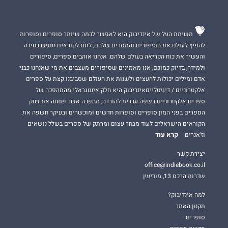
משימת העל של אינדיבוק היא לאפשר לכמה שיותר סופרים וסופרות
להפיץ לעולם את הסיפורים והמסרים שלהם, לתת לקוראים חופש בחירה
והעשיר את כוח הקריאה בעולם שלהם. אנחנו אוהבים ספרים, סיפורים
ולמידה, בדיוק כמוכם, אנו מאמינים שסיפורים מעצבים את מי שאנחנו כבני
אדם ומילים יכולות להעצים ולשנות את העולם שסביבנו.קצת על ספרים
אלקטרוניים / דיגיטלייםאינדיבוק היא חלק אינטגראלי מהמהפכה של
ספרים אלקטרוניים בשפה עברית להורדה, מהפכה אשר פתחה את שוק
הספרים בפני המון סופרים וסופרות חדשים ומוכשרים ובעיקר חשפה את
הקוראים הישראלים לעוד מבחר עצום ומרתק של ספרים בשלל נושאים
קרא עוד
וז'אנרים.
יצירת קשר
office@indiebook.co.il
שדרות הרכס 13, מודיעין
למה אינדיבוק?
תקנון האתר
סופרים