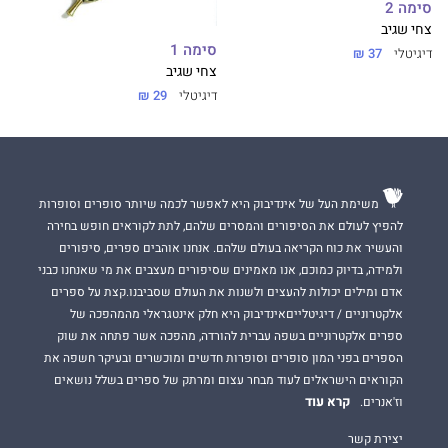
סימה 2
צחי שגיב
סימה 1
דיגיטלי
37 ₪
צחי שגיב
דיגיטלי
29 ₪
משימת העל של אינדיבוק היא לאפשר לכמה שיותר סופרים וסופרות
להפיץ לעולם את הסיפורים והמסרים שלהם, לתת לקוראים חופש בחירה
והעשיר את כוח הקריאה בעולם שלהם. אנחנו אוהבים ספרים, סיפורים
ולמידה, בדיוק כמוכם, אנו מאמינים שסיפורים מעצבים את מי שאנחנו כבני
אדם ומילים יכולות להעצים ולשנות את העולם שסביבנו.קצת על ספרים
אלקטרוניים / דיגיטלייםאינדיבוק היא חלק אינטגראלי מהמהפכה של
ספרים אלקטרוניים בשפה עברית להורדה, מהפכה אשר פתחה את שוק
הספרים בפני המון סופרים וסופרות חדשים ומוכשרים ובעיקר חשפה את
הקוראים הישראלים לעוד מבחר עצום ומרתק של ספרים בשלל נושאים
קרא עוד
וז'אנרים.
יצירת קשר