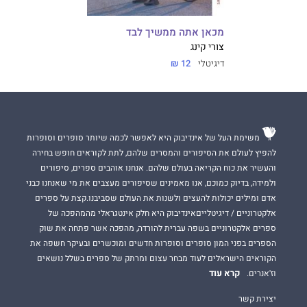
מכאן אתה ממשיך לבד
צורי קינג
דיגיטלי
12 ₪
משימת העל של אינדיבוק היא לאפשר לכמה שיותר סופרים וסופרות
להפיץ לעולם את הסיפורים והמסרים שלהם, לתת לקוראים חופש בחירה
והעשיר את כוח הקריאה בעולם שלהם. אנחנו אוהבים ספרים, סיפורים
ולמידה, בדיוק כמוכם, אנו מאמינים שסיפורים מעצבים את מי שאנחנו כבני
אדם ומילים יכולות להעצים ולשנות את העולם שסביבנו.קצת על ספרים
אלקטרוניים / דיגיטלייםאינדיבוק היא חלק אינטגראלי מהמהפכה של
ספרים אלקטרוניים בשפה עברית להורדה, מהפכה אשר פתחה את שוק
הספרים בפני המון סופרים וסופרות חדשים ומוכשרים ובעיקר חשפה את
הקוראים הישראלים לעוד מבחר עצום ומרתק של ספרים בשלל נושאים
קרא עוד
וז'אנרים.
יצירת קשר