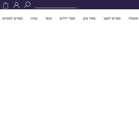
ופעולה
ספרים לנוער
ספרי עיון
ספרי ילדים
פנאי
שירה
ספרים למנויים