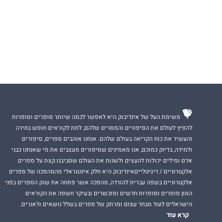
משימת העל של אינדיבוק היא לאפשר לכמה שיותר סופרים וסופרות
להפיץ לעולם את הסיפורים והמסרים שלהם, לתת לקוראים חופש בחירה
והעשיר את כוח הקריאה בעולם שלהם. אנחנו אוהבים ספרים, סיפורים
ולמידה, בדיוק כמוכם, אנו מאמינים שסיפורים מעצבים את מי שאנחנו כבני
אדם ומילים יכולות להעצים ולשנות את העולם שסביבנו.קצת על ספרים
אלקטרוניים / דיגיטלייםאינדיבוק היא חלק אינטגראלי מהמהפכה של ספרים
אלקטרוניים בשפה עברית להורדה, מהפכה אשר פתחה את שוק הספרים בפני
המון סופרים וסופרות חדשים ומוכשרים ובעיקר חשפה את הקוראים
הישראלים לעוד מבחר עצום ומרתק של ספרים בשלל נושאים וז'אנרים.
קרא עוד