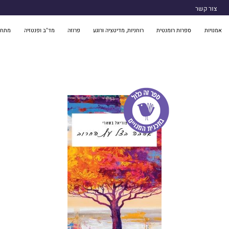
צור קשר
אמנויות
ספרות רומנטית
רוחניות, מדיטציה ורוגע
פרוזה
מד"ב ופנטזיה
מתח 