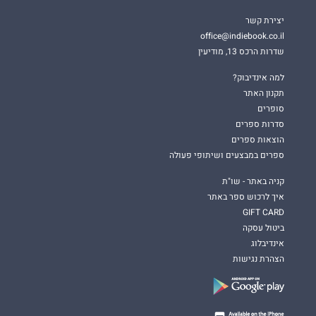
יצירת קשר
office@indiebook.co.il
שדרות הרכס 13, מודיעין
למה אינדיבוק?
תקנון האתר
סופרים
סדרות ספרים
הוצאות ספרים
ספרים במבצעים ושיתופי פעולה
קניה באתר - שו"ת
איך לרכוש ספר באתר
GIFT CARD
ביטול עסקה
אינדיבלוג
הצהרת נגישות