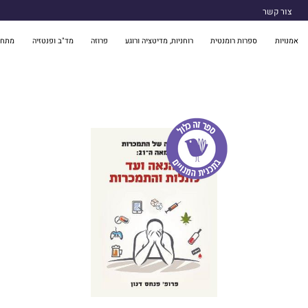
צור קשר
אמנויות
ספרות רומנטית
רוחניות, מדיטציה ורוגע
פרוזה
מד"ב ופנטזיה
מתח 