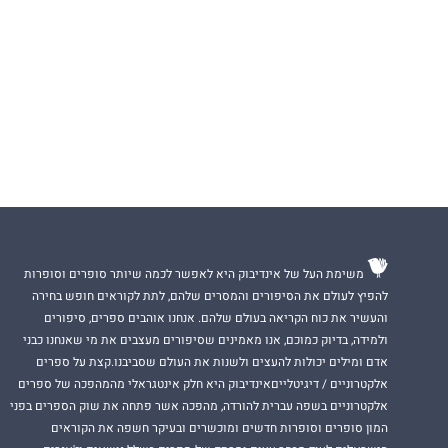
משימת העל של אינדיבוק היא לאפשר לכמה שיותר סופרים וסופרות
להפיץ לעולם את הסיפורים והמסרים שלהם, לתת לקוראים חופש בחירה
והעשיר את כוח הקריאה בעולם שלהם. אנחנו אוהבים ספרים, סיפורים
ולמידה, בדיוק כמוכם, אנו מאמינים שסיפורים מעצבים את מי שאנחנו כבני
אדם ומילים יכולות להעצים ולשנות את העולם שסביבנו.קצת על ספרים
אלקטרוניים / דיגיטלייםאינדיבוק היא חלק אינטגראלי מהמהפכה של ספרים
אלקטרוניים בשפה עברית להורדה, מהפכה אשר פתחה את שוק הספרים בפני
המון סופרים וסופרות חדשים ומוכשרים ובעיקר חשפה את הקוראים