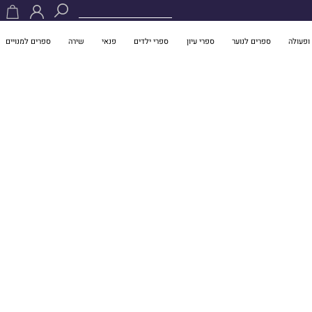
ופעולה
ספרים לנוער
ספרי עיון
ספרי ילדים
פנאי
שירה
ספרים למנויים