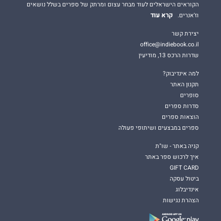
הקוראים הישראלים לעוד מבחר עצום ומרתק של ספרים בשלל נושאים
קרא עוד
וז'אנרים.
יצירת קשר
office@indiebook.co.il
שדרות הרכס 13, מודיעין
למה אינדיבוק?
תקנון האתר
סופרים
סדרות ספרים
הוצאות ספרים
ספרים במבצעים ושיתופי פעולה
קניה באתר - שו"ת
איך לרכוש ספר באתר
GIFT CARD
ביטול עסקה
אינדיבלוג
הצהרת נגישות