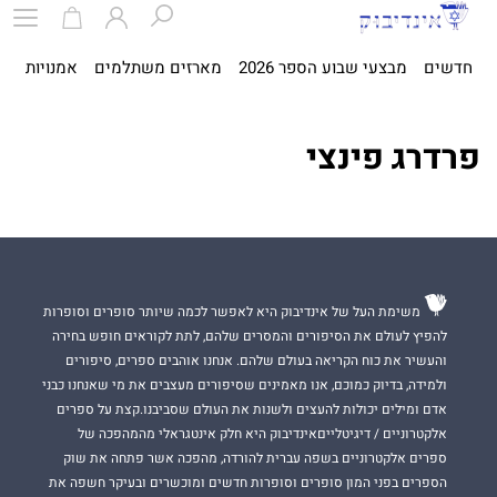
חדשים
מבצעי שבוע הספר 2026
מארזים משתלמים
אמנויות
ספ
פרדרג פינצי
משימת העל של אינדיבוק היא לאפשר לכמה שיותר סופרים וסופרות
להפיץ לעולם את הסיפורים והמסרים שלהם, לתת לקוראים חופש בחירה
והעשיר את כוח הקריאה בעולם שלהם. אנחנו אוהבים ספרים, סיפורים
ולמידה, בדיוק כמוכם, אנו מאמינים שסיפורים מעצבים את מי שאנחנו כבני
אדם ומילים יכולות להעצים ולשנות את העולם שסביבנו.קצת על ספרים
אלקטרוניים / דיגיטלייםאינדיבוק היא חלק אינטגראלי מהמהפכה של
ספרים אלקטרוניים בשפה עברית להורדה, מהפכה אשר פתחה את שוק
הספרים בפני המון סופרים וסופרות חדשים ומוכשרים ובעיקר חשפה את