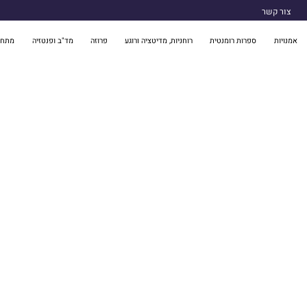
צור קשר
אמנויות
ספרות רומנטית
רוחניות, מדיטציה ורוגע
פרוזה
מד"ב ופנטזיה
מתח 