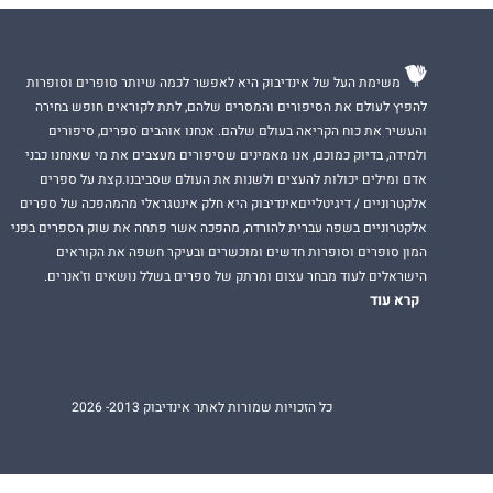
משימת העל של אינדיבוק היא לאפשר לכמה שיותר סופרים וסופרות
להפיץ לעולם את הסיפורים והמסרים שלהם, לתת לקוראים חופש בחירה
והעשיר את כוח הקריאה בעולם שלהם. אנחנו אוהבים ספרים, סיפורים
ולמידה, בדיוק כמוכם, אנו מאמינים שסיפורים מעצבים את מי שאנחנו כבני
אדם ומילים יכולות להעצים ולשנות את העולם שסביבנו.קצת על ספרים
אלקטרוניים / דיגיטלייםאינדיבוק היא חלק אינטגראלי מהמהפכה של ספרים
אלקטרוניים בשפה עברית להורדה, מהפכה אשר פתחה את שוק הספרים בפני
המון סופרים וסופרות חדשים ומוכשרים ובעיקר חשפה את הקוראים
הישראלים לעוד מבחר עצום ומרתק של ספרים בשלל נושאים וז'אנרים.
קרא עוד
כל הזכויות שמורות לאתר אינדיבוק 2013- 2026