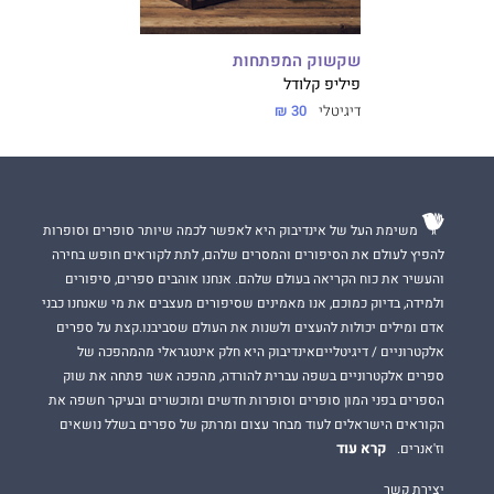
שקשוק המפתחות
פיליפ קלודל
דיגיטלי
30 ₪
משימת העל של אינדיבוק היא לאפשר לכמה שיותר סופרים וסופרות
להפיץ לעולם את הסיפורים והמסרים שלהם, לתת לקוראים חופש בחירה
והעשיר את כוח הקריאה בעולם שלהם. אנחנו אוהבים ספרים, סיפורים
ולמידה, בדיוק כמוכם, אנו מאמינים שסיפורים מעצבים את מי שאנחנו כבני
אדם ומילים יכולות להעצים ולשנות את העולם שסביבנו.קצת על ספרים
אלקטרוניים / דיגיטלייםאינדיבוק היא חלק אינטגראלי מהמהפכה של
ספרים אלקטרוניים בשפה עברית להורדה, מהפכה אשר פתחה את שוק
הספרים בפני המון סופרים וסופרות חדשים ומוכשרים ובעיקר חשפה את
הקוראים הישראלים לעוד מבחר עצום ומרתק של ספרים בשלל נושאים
קרא עוד
וז'אנרים.
יצירת קשר