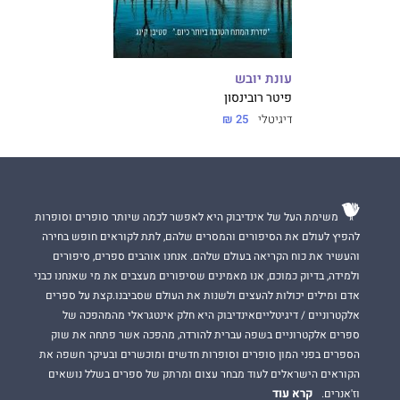
עונת יובש
פיטר רובינסון
דיגיטלי
25 ₪
משימת העל של אינדיבוק היא לאפשר לכמה שיותר סופרים וסופרות
להפיץ לעולם את הסיפורים והמסרים שלהם, לתת לקוראים חופש בחירה
והעשיר את כוח הקריאה בעולם שלהם. אנחנו אוהבים ספרים, סיפורים
ולמידה, בדיוק כמוכם, אנו מאמינים שסיפורים מעצבים את מי שאנחנו כבני
אדם ומילים יכולות להעצים ולשנות את העולם שסביבנו.קצת על ספרים
אלקטרוניים / דיגיטלייםאינדיבוק היא חלק אינטגראלי מהמהפכה של
ספרים אלקטרוניים בשפה עברית להורדה, מהפכה אשר פתחה את שוק
הספרים בפני המון סופרים וסופרות חדשים ומוכשרים ובעיקר חשפה את
הקוראים הישראלים לעוד מבחר עצום ומרתק של ספרים בשלל נושאים
קרא עוד
וז'אנרים.