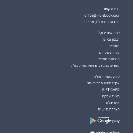
יצירת קשר
office@indiebook.co.il
שדרות הרכס 13, מודיעין
למה אינדיבוק?
תקנון האתר
סופרים
סדרות ספרים
הוצאות ספרים
ספרים במבצעים ושיתופי פעולה
קניה באתר - שו"ת
איך לרכוש ספר באתר
GIFT CARD
ביטול עסקה
אינדיבלוג
הצהרת נגישות