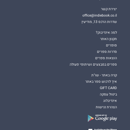
יצירת קשר
office@indiebook.co.il
שדרות הרכס 13, מודיעין
למה אינדיבוק?
תקנון האתר
סופרים
סדרות ספרים
הוצאות ספרים
ספרים במבצעים ושיתופי פעולה
קניה באתר - שו"ת
איך לרכוש ספר באתר
GIFT CARD
ביטול עסקה
אינדיבלוג
הצהרת נגישות