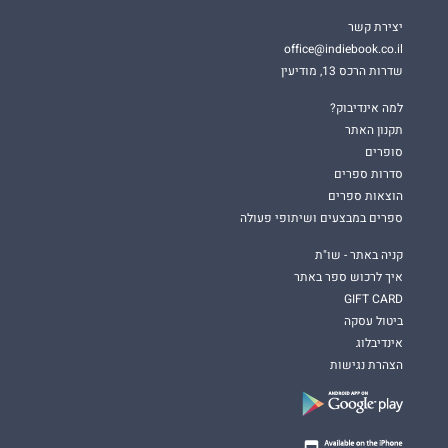
יצירת קשר
office@indiebook.co.il
שדרות הרכס 13, מודיעין
למה אינדיבוק?
תקנון האתר
סופרים
סדרות ספרים
הוצאות ספרים
ספרים במבצעים ושיתופי פעולה
קניה באתר - שו"ת
איך לרכוש ספר באתר
GIFT CARD
ביטול עסקה
אינדיבלוג
הצהרת נגישות