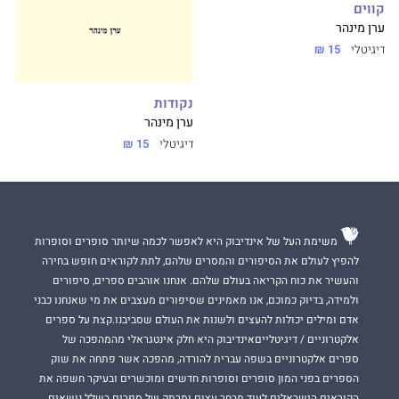
קווים
ערן מינהר
דיגיטלי
15 ₪
נקודות
ערן מינהר
דיגיטלי
15 ₪
משימת העל של אינדיבוק היא לאפשר לכמה שיותר סופרים וסופרות
להפיץ לעולם את הסיפורים והמסרים שלהם, לתת לקוראים חופש בחירה
והעשיר את כוח הקריאה בעולם שלהם. אנחנו אוהבים ספרים, סיפורים
ולמידה, בדיוק כמוכם, אנו מאמינים שסיפורים מעצבים את מי שאנחנו כבני
אדם ומילים יכולות להעצים ולשנות את העולם שסביבנו.קצת על ספרים
אלקטרוניים / דיגיטלייםאינדיבוק היא חלק אינטגראלי מהמהפכה של
ספרים אלקטרוניים בשפה עברית להורדה, מהפכה אשר פתחה את שוק
הספרים בפני המון סופרים וסופרות חדשים ומוכשרים ובעיקר חשפה את
הקוראים הישראלים לעוד מבחר עצום ומרתק של ספרים בשלל נושאים