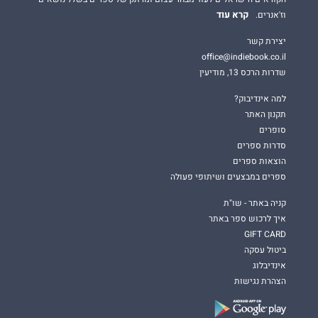
קרא עוד
וז'אנרים.
יצירת קשר
office@indiebook.co.il
שדרות הרכס 13, מודיעין
למה אינדיבוק?
תקנון האתר
סופרים
סדרות ספרים
הוצאות ספרים
ספרים במבצעים ושיתופי פעולה
קניה באתר - שו"ת
איך לרכוש ספר באתר
GIFT CARD
ביטול עסקה
אינדיבלוג
הצהרת נגישות