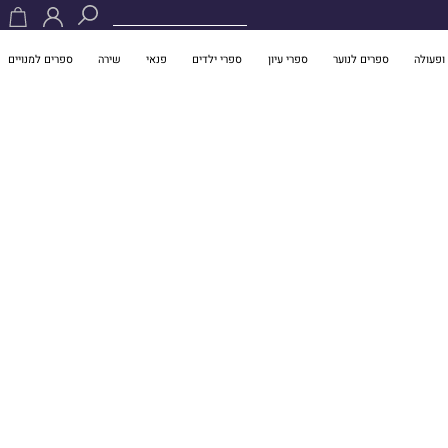
ופעולה
ספרים לנוער
ספרי עיון
ספרי ילדים
פנאי
שירה
ספרים למנויים