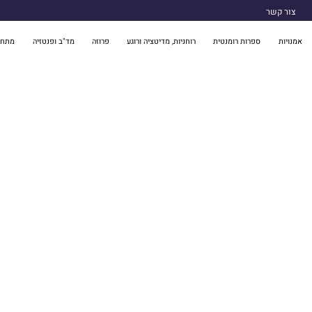
צור קשר
אמנויות
ספרות רומנטית
רוחניות, מדיטציה ורוגע
פרוזה
מד"ב ופנטזיה
מתח 