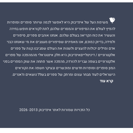
משימת העל של אינדיבוק היא לאפשר לכמה שיותר סופרים וסופרות
להפיץ לעולם את הסיפורים והמסרים שלהם, לתת לקוראים חופש בחירה
והעשיר את כוח הקריאה בעולם שלהם. אנחנו אוהבים ספרים, סיפורים
ולמידה, בדיוק כמוכם, אנו מאמינים שסיפורים מעצבים את מי שאנחנו כבני
אדם ומילים יכולות להעצים ולשנות את העולם שסביבנו.קצת על ספרים
אלקטרוניים / דיגיטלייםאינדיבוק היא חלק אינטגראלי מהמהפכה של ספרים
אלקטרוניים בשפה עברית להורדה, מהפכה אשר פתחה את שוק הספרים בפני
המון סופרים וסופרות חדשים ומוכשרים ובעיקר חשפה את הקוראים
הישראלים לעוד מבחר עצום ומרתק של ספרים בשלל נושאים וז'אנרים.
קרא עוד
כל הזכויות שמורות לאתר אינדיבוק 2013- 2026