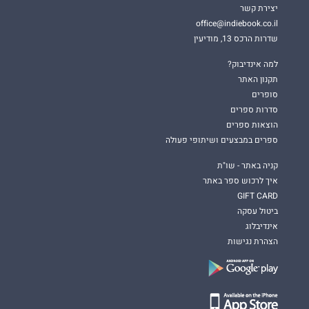
יצירת קשר
office@indiebook.co.il
שדרות הרכס 13, מודיעין
למה אינדיבוק?
תקנון האתר
סופרים
סדרות ספרים
הוצאות ספרים
ספרים במבצעים ושיתופי פעולה
קניה באתר - שו"ת
איך לרכוש ספר באתר
GIFT CARD
ביטול עסקה
אינדיבלוג
הצהרת נגישות