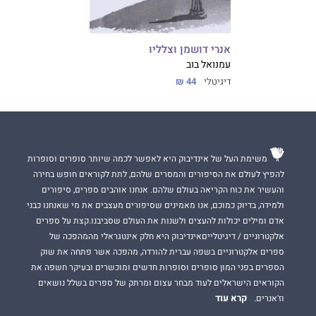
אנרי דושמן וצלליו
עמנואל בוב
דיגיטלי
44 ₪
משימת העל של אינדיבוק היא לאפשר לכמה שיותר סופרים וסופרות
להפיץ לעולם את הסיפורים והמסרים שלהם, לתת לקוראים חופש בחירה
והעשיר את כוח הקריאה בעולם שלהם. אנחנו אוהבים ספרים, סיפורים
ולמידה, בדיוק כמוכם, אנו מאמינים שסיפורים מעצבים את מי שאנחנו כבני
אדם ומילים יכולות להעצים ולשנות את העולם שסביבנו.קצת על ספרים
אלקטרוניים / דיגיטלייםאינדיבוק היא חלק אינטגראלי מהמהפכה של
ספרים אלקטרוניים בשפה עברית להורדה, מהפכה אשר פתחה את שוק
הספרים בפני המון סופרים וסופרות חדשים ומוכשרים ובעיקר חשפה את
הקוראים הישראלים לעוד מבחר עצום ומרתק של ספרים בשלל נושאים
קרא עוד
וז'אנרים.