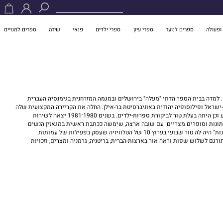
ופעולה
ספרים לנוער
ספרי עיון
ספרי ילדים
פנאי
שירה
ספרים למנויים
עמליה ארגמן ברנע, בתו של הסופר והעיתונאי הירושלמי מנחם ברש-רועי שהיה עיתונאי בידיעות אחרונות במשך כחמישים שנה, נולדה בירושלים בכ"ט בתמוז תש"י, 14 ביולי 1950. למדה בבית הספר הדתי "מעלה" בירושלים ובמגמה המזרחנית בגימנסיה העברית
-ישראל ופילוסופיה יהודית באוניברסיטת בר-אילן. החלה את הקריירה המקצועית שלה
ככתבת לענייני בריאות בעיתון "דבר" ובעלת טור ועורכת ב"דבר לילדים". בין השנים 1976 עד 2003 היתה חברת מערכת "ידיעות אחרונות": תחילה ככתבת לענייני אמנות, בידור וקולנוע וכן היתה בעלת טור לביקורת ספרות-ילדים. בשנים 1980־1981 יצאה לשירות
יתונות וסופרים מצריים. עם שובה ארצה, שימשה ככתבת ראשית במגאזין הנשים
"זמנים מודרניים" בידיעות אחרונות, כתבת במוסף השבת "7 ימים", כתבת המוסף היומי "24 שעות" וככתבת שטח בשולחן החדשות של העיתון. ב-2004, עם פרישתה מ"ידיעות אחרונות" היה לה טור שבועי בערוץ 10 של הטלוויזיה שעסק בפעילות של עמותות
ורגם לשלוש שפות וראה אור בארצות-הברית, בריטניה, גרמניה ומצרים, וזכויות