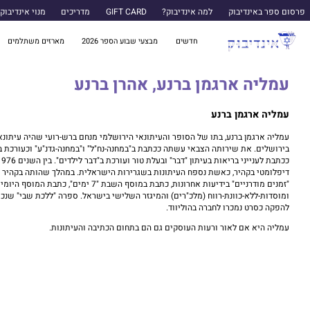
פרסום ספר באינדיבוק
למה אינדיבוק?
GIFT CARD
מדריכים
מנוי אינדיבוק
חדשים
מבצעי שבוע הספר 2026
מארזים משתלמים
עמליה ארגמן ברנע, אהרן ברנע
עמליה ארגמן ברנע
בירושלים. את שירותה הצבאי עשתה ככתבת ב"במחנה-נח"ל" ו"במחנה-גדנ"ע" וכעורכת ב
דיפלומטי בקהיר, כאשת נספח העיתונות בשגרירות הישראלית. במהלך שהותה בקהיר ד
ומוסדות-ללא-כוונת-רווח (מלכ"רים) והמיגזר השלישי בישראל. ספרה "ללכת שבי" שנכתב
להפקה כסרט נמכרו לחברה בהוליווד.
עמליה היא אם לאור ורעות העוסקים גם הם בתחום הכתיבה והעיתונות.