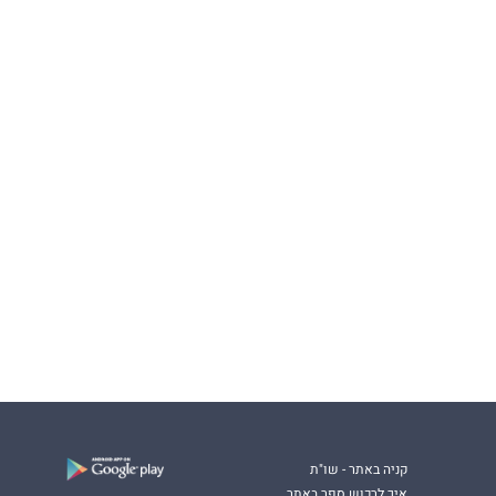
קניה באתר - שו"ת
איך לרכוש ספר באתר