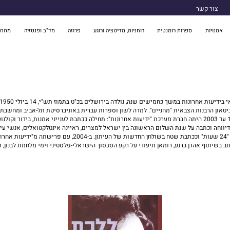
צור קשר
אמנויות
ספרות רומנטית
רוחניות, מדיטציה ורוגע
פרוזה
מד"ב ופנטזיה
מתח 
יטאון הרבנות הצבאית "מחניים". למדה לשון וספרות עברית באוניברסיטת תל-אביב ומחשבת
יווחה וכתבה על שנת השלום הראשונה בין ישראל למצרים, ראיינה אינטלקטואלים, אנשי ע
 בשיתוף אהרן ברנע, רומאן תיעודי על רקע הסכסוך הישראלי-פלסטיני וימי מלחמת לבנון, ת