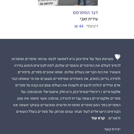
דבר המפרסם
עירית זאבי
דיגיטלי
44 ₪
משימת העל של אינדיבוק היא לאפשר לכמה שיותר סופרים וסופרות
להפיץ לעולם את הסיפורים והמסרים שלהם, לתת לקוראים חופש בחירה
והעשיר את כוח הקריאה בעולם שלהם. אנחנו אוהבים ספרים, סיפורים
ולמידה, בדיוק כמוכם, אנו מאמינים שסיפורים מעצבים את מי שאנחנו כבני
אדם ומילים יכולות להעצים ולשנות את העולם שסביבנו.קצת על ספרים
אלקטרוניים / דיגיטלייםאינדיבוק היא חלק אינטגראלי מהמהפכה של
ספרים אלקטרוניים בשפה עברית להורדה, מהפכה אשר פתחה את שוק
הספרים בפני המון סופרים וסופרות חדשים ומוכשרים ובעיקר חשפה את
הקוראים הישראלים לעוד מבחר עצום ומרתק של ספרים בשלל נושאים
קרא עוד
וז'אנרים.
יצירת קשר