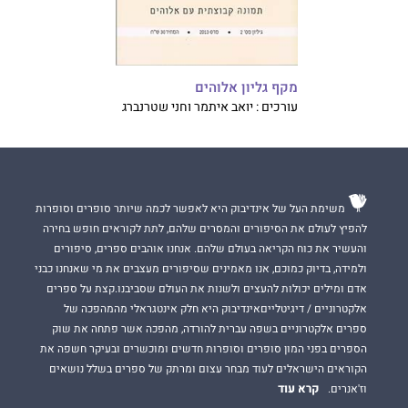
מקף גליון אלוהים
עורכים : יואב איתמר וחני שטרנברג
משימת העל של אינדיבוק היא לאפשר לכמה שיותר סופרים וסופרות
להפיץ לעולם את הסיפורים והמסרים שלהם, לתת לקוראים חופש בחירה
והעשיר את כוח הקריאה בעולם שלהם. אנחנו אוהבים ספרים, סיפורים
ולמידה, בדיוק כמוכם, אנו מאמינים שסיפורים מעצבים את מי שאנחנו כבני
אדם ומילים יכולות להעצים ולשנות את העולם שסביבנו.קצת על ספרים
אלקטרוניים / דיגיטלייםאינדיבוק היא חלק אינטגראלי מהמהפכה של
ספרים אלקטרוניים בשפה עברית להורדה, מהפכה אשר פתחה את שוק
הספרים בפני המון סופרים וסופרות חדשים ומוכשרים ובעיקר חשפה את
הקוראים הישראלים לעוד מבחר עצום ומרתק של ספרים בשלל נושאים
קרא עוד
וז'אנרים.