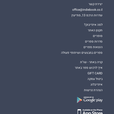
יצירת קשר
office@indiebook.co.il
שדרות הרכס 13, מודיעין
למה אינדיבוק?
תקנון האתר
סופרים
סדרות ספרים
הוצאות ספרים
ספרים במבצעים ושיתופי פעולה
קניה באתר - שו"ת
איך לרכוש ספר באתר
GIFT CARD
ביטול עסקה
אינדיבלוג
הצהרת נגישות