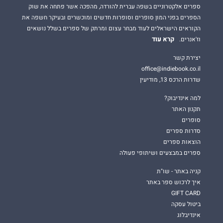
ספרים אלקטרוניים בשפה עברית להורדה, מהפכה אשר פתחה את שוק
הספרים בפני המון סופרים וסופרות חדשים ומוכשרים ובעיקר חשפה את
הקוראים הישראלים לעוד מבחר עצום ומרתק של ספרים בשלל נושאים
קרא עוד
וז'אנרים.
יצירת קשר
office@indiebook.co.il
שדרות הרכס 13, מודיעין
למה אינדיבוק?
תקנון האתר
סופרים
סדרות ספרים
הוצאות ספרים
ספרים במבצעים ושיתופי פעולה
קניה באתר - שו"ת
איך לרכוש ספר באתר
GIFT CARD
ביטול עסקה
אינדיבלוג