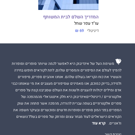
המדריך השלם לבית המשותף
עו"ד עפר שחל
דיגיטלי
69 ₪
משימת העל של אינדיבוק היא לאפשר לכמה שיותר סופרים וסופרות
להפיץ לעולם את הסיפורים והמסרים שלהם, לתת לקוראים חופש בחירה
והעשיר את כוח הקריאה בעולם שלהם. אנחנו אוהבים ספרים, סיפורים
ולמידה, בדיוק כמוכם, אנו מאמינים שסיפורים מעצבים את מי שאנחנו כבני
אדם ומילים יכולות להעצים ולשנות את העולם שסביבנו.קצת על ספרים
אלקטרוניים / דיגיטלייםאינדיבוק היא חלק אינטגראלי מהמהפכה של
ספרים אלקטרוניים בשפה עברית להורדה, מהפכה אשר פתחה את שוק
הספרים בפני המון סופרים וסופרות חדשים ומוכשרים ובעיקר חשפה את
הקוראים הישראלים לעוד מבחר עצום ומרתק של ספרים בשלל נושאים
קרא עוד
וז'אנרים.
יצירת קשר