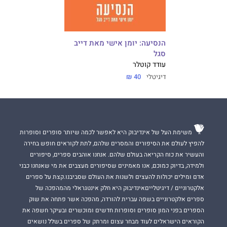
הנסיעה: יומן אישי מאת דייב
סגל
עודד קוטלר
דיגיטלי
40 ₪
משימת העל של אינדיבוק היא לאפשר לכמה שיותר סופרים וסופרות
להפיץ לעולם את הסיפורים והמסרים שלהם, לתת לקוראים חופש בחירה
והעשיר את כוח הקריאה בעולם שלהם. אנחנו אוהבים ספרים, סיפורים
ולמידה, בדיוק כמוכם, אנו מאמינים שסיפורים מעצבים את מי שאנחנו כבני
אדם ומילים יכולות להעצים ולשנות את העולם שסביבנו.קצת על ספרים
אלקטרוניים / דיגיטלייםאינדיבוק היא חלק אינטגראלי מהמהפכה של
ספרים אלקטרוניים בשפה עברית להורדה, מהפכה אשר פתחה את שוק
הספרים בפני המון סופרים וסופרות חדשים ומוכשרים ובעיקר חשפה את
הקוראים הישראלים לעוד מבחר עצום ומרתק של ספרים בשלל נושאים