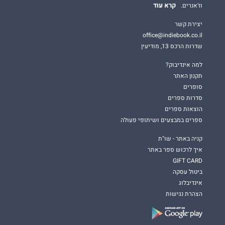
קרא עוד
וז'אנרים.
יצירת קשר
office@indiebook.co.il
שדרות הרכס 13, מודיעין
למה אינדיבוק?
תקנון האתר
סופרים
סדרות ספרים
הוצאות ספרים
ספרים במבצעים ושיתופי פעולה
קניה באתר - שו"ת
איך לרכוש ספר באתר
GIFT CARD
ביטול עסקה
אינדיבלוג
הצהרת נגישות