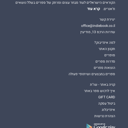
הקוראים הישראלים לעוד מבחר עצום ומרתק של ספרים בשלל נושאים
קרא עוד
וז'אנרים.
יצירת קשר
office@indiebook.co.il
שדרות הרכס 13, מודיעין
למה אינדיבוק?
תקנון האתר
סופרים
סדרות ספרים
הוצאות ספרים
ספרים במבצעים ושיתופי פעולה
קניה באתר - שו"ת
איך לרכוש ספר באתר
GIFT CARD
ביטול עסקה
אינדיבלוג
הצהרת נגישות