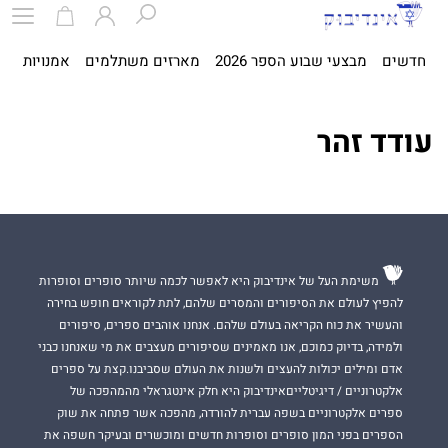
חדשים
מבצעי שבוע הספר 2026
מארזים משתלמים
אמנויות
ספ
עודד זהר
משימת העל של אינדיבוק היא לאפשר לכמה שיותר סופרים וסופרות
להפיץ לעולם את הסיפורים והמסרים שלהם, לתת לקוראים חופש בחירה
והעשיר את כוח הקריאה בעולם שלהם. אנחנו אוהבים ספרים, סיפורים
ולמידה, בדיוק כמוכם, אנו מאמינים שסיפורים מעצבים את מי שאנחנו כבני
אדם ומילים יכולות להעצים ולשנות את העולם שסביבנו.קצת על ספרים
אלקטרוניים / דיגיטלייםאינדיבוק היא חלק אינטגראלי מהמהפכה של
ספרים אלקטרוניים בשפה עברית להורדה, מהפכה אשר פתחה את שוק
הספרים בפני המון סופרים וסופרות חדשים ומוכשרים ובעיקר חשפה את