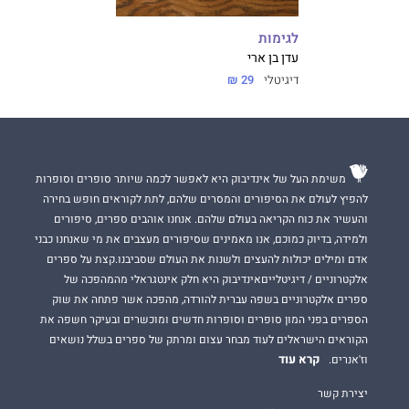
לגימות
עדן בן ארי
דיגיטלי
29 ₪
משימת העל של אינדיבוק היא לאפשר לכמה שיותר סופרים וסופרות
להפיץ לעולם את הסיפורים והמסרים שלהם, לתת לקוראים חופש בחירה
והעשיר את כוח הקריאה בעולם שלהם. אנחנו אוהבים ספרים, סיפורים
ולמידה, בדיוק כמוכם, אנו מאמינים שסיפורים מעצבים את מי שאנחנו כבני
אדם ומילים יכולות להעצים ולשנות את העולם שסביבנו.קצת על ספרים
אלקטרוניים / דיגיטלייםאינדיבוק היא חלק אינטגראלי מהמהפכה של
ספרים אלקטרוניים בשפה עברית להורדה, מהפכה אשר פתחה את שוק
הספרים בפני המון סופרים וסופרות חדשים ומוכשרים ובעיקר חשפה את
הקוראים הישראלים לעוד מבחר עצום ומרתק של ספרים בשלל נושאים
קרא עוד
וז'אנרים.
יצירת קשר