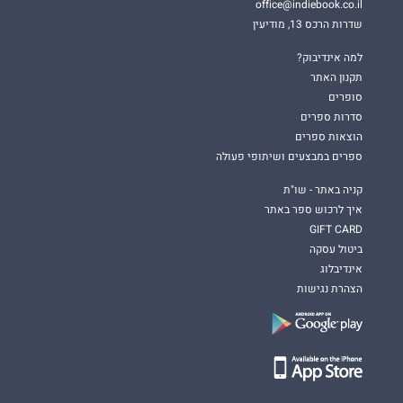
office@indiebook.co.il
שדרות הרכס 13, מודיעין
למה אינדיבוק?
תקנון האתר
סופרים
סדרות ספרים
הוצאות ספרים
ספרים במבצעים ושיתופי פעולה
קניה באתר - שו"ת
איך לרכוש ספר באתר
GIFT CARD
ביטול עסקה
אינדיבלוג
הצהרת נגישות