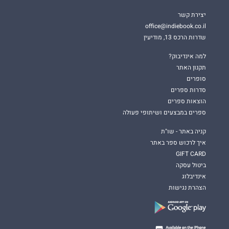
יצירת קשר
office@indiebook.co.il
שדרות הרכס 13, מודיעין
למה אינדיבוק?
תקנון האתר
סופרים
סדרות ספרים
הוצאות ספרים
ספרים במבצעים ושיתופי פעולה
קניה באתר - שו"ת
איך לרכוש ספר באתר
GIFT CARD
ביטול עסקה
אינדיבלוג
הצהרת נגישות