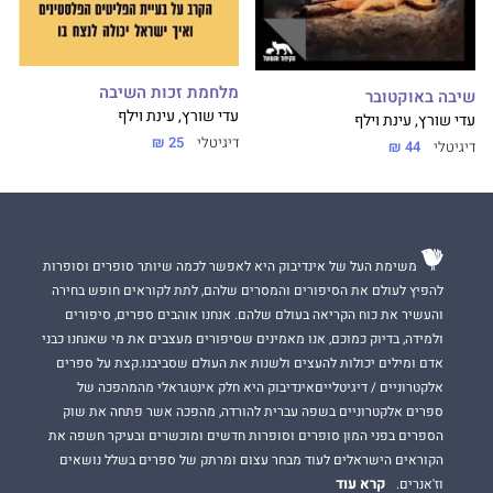
מלחמת זכות השיבה
שיבה באוקטובר
עדי שורץ, עינת וילף
עדי שורץ, עינת וילף
דיגיטלי
25 ₪
דיגיטלי
44 ₪
משימת העל של אינדיבוק היא לאפשר לכמה שיותר סופרים וסופרות
להפיץ לעולם את הסיפורים והמסרים שלהם, לתת לקוראים חופש בחירה
והעשיר את כוח הקריאה בעולם שלהם. אנחנו אוהבים ספרים, סיפורים
ולמידה, בדיוק כמוכם, אנו מאמינים שסיפורים מעצבים את מי שאנחנו כבני
אדם ומילים יכולות להעצים ולשנות את העולם שסביבנו.קצת על ספרים
אלקטרוניים / דיגיטלייםאינדיבוק היא חלק אינטגראלי מהמהפכה של
ספרים אלקטרוניים בשפה עברית להורדה, מהפכה אשר פתחה את שוק
הספרים בפני המון סופרים וסופרות חדשים ומוכשרים ובעיקר חשפה את
הקוראים הישראלים לעוד מבחר עצום ומרתק של ספרים בשלל נושאים
קרא עוד
וז'אנרים.