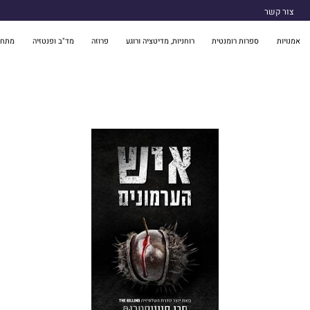
צור קשר
אמנויות
ספרות רומנטית
רוחניות, מדיטציה ורוגע
פרוזה
מד"ב ופנטזיה
מתח 