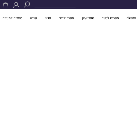
ופעולה
ספרים לנוער
ספרי עיון
ספרי ילדים
פנאי
שירה
ספרים למנויים