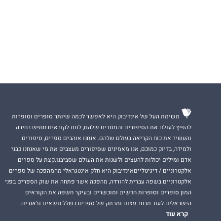
משימת העל של אינדיבוק היא לאפשר לכמה שיותר סופרים וסופרות
להפיץ לעולם את הסיפורים והמסרים שלהם, לתת לקוראים חופש בחירה
והעשיר את כוח הקריאה בעולם שלהם. אנחנו אוהבים ספרים, סיפורים
ולמידה, בדיוק כמוכם, אנו מאמינים שסיפורים מעצבים את מי שאנחנו כבני
אדם ומילים יכולות להעצים ולשנות את העולם שסביבנו.קצת על ספרים
אלקטרוניים / דיגיטלייםאינדיבוק היא חלק אינטגראלי מהמהפכה של ספרים
אלקטרוניים בשפה עברית להורדה, מהפכה אשר פתחה את שוק הספרים בפני
המון סופרים וסופרות חדשים ומוכשרים ובעיקר חשפה את הקוראים
הישראלים לעוד מבחר עצום ומרתק של ספרים בשלל נושאים וז'אנרים.
קרא עוד