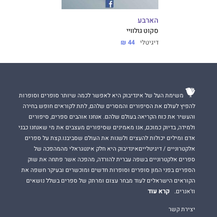
הארבע
סקוט גולוויי
דיגיטלי
44 ₪
משימת העל של אינדיבוק היא לאפשר לכמה שיותר סופרים וסופרות
להפיץ לעולם את הסיפורים והמסרים שלהם, לתת לקוראים חופש בחירה
והעשיר את כוח הקריאה בעולם שלהם. אנחנו אוהבים ספרים, סיפורים
ולמידה, בדיוק כמוכם, אנו מאמינים שסיפורים מעצבים את מי שאנחנו כבני
אדם ומילים יכולות להעצים ולשנות את העולם שסביבנו.קצת על ספרים
אלקטרוניים / דיגיטלייםאינדיבוק היא חלק אינטגראלי מהמהפכה של
ספרים אלקטרוניים בשפה עברית להורדה, מהפכה אשר פתחה את שוק
הספרים בפני המון סופרים וסופרות חדשים ומוכשרים ובעיקר חשפה את
הקוראים הישראלים לעוד מבחר עצום ומרתק של ספרים בשלל נושאים
קרא עוד
וז'אנרים.
יצירת קשר