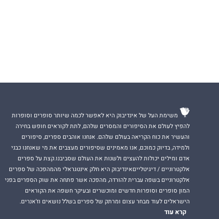
משימת העל של אינדיבוק היא לאפשר לכמה שיותר סופרים וסופרות
להפיץ לעולם את הסיפורים והמסרים שלהם, לתת לקוראים חופש בחירה
והעשיר את כוח הקריאה בעולם שלהם. אנחנו אוהבים ספרים, סיפורים
ולמידה, בדיוק כמוכם, אנו מאמינים שסיפורים מעצבים את מי שאנחנו כבני
אדם ומילים יכולות להעצים ולשנות את העולם שסביבנו.קצת על ספרים
אלקטרוניים / דיגיטלייםאינדיבוק היא חלק אינטגראלי מהמהפכה של ספרים
אלקטרוניים בשפה עברית להורדה, מהפכה אשר פתחה את שוק הספרים בפני
המון סופרים וסופרות חדשים ומוכשרים ובעיקר חשפה את הקוראים
הישראלים לעוד מבחר עצום ומרתק של ספרים בשלל נושאים וז'אנרים.
קרא עוד