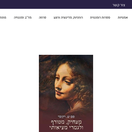
צור קשר
אמנויות
ספרות רומנטית
רוחניות, מדיטציה ורוגע
פרוזה
מד"ב ופנטזיה
מתח 