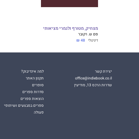
מצחיק, מטורף ולגמרי מציאותי
סם ש. רקובר
דיגיטלי
48 ₪
יצירת קשר
למה אינדיבוק?
office@indiebook.co.il
תקנון האתר
שדרות הרכס 13, מודיעין
סופרים
סדרות ספרים
הוצאות ספרים
ספרים במבצעים ושיתופי
פעולה