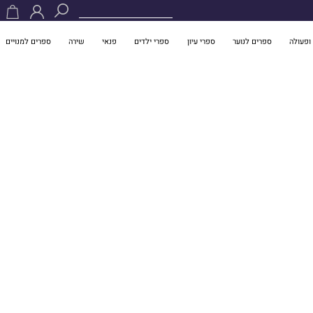
ופעולה
ספרים לנוער
ספרי עיון
ספרי ילדים
פנאי
שירה
ספרים למנויים