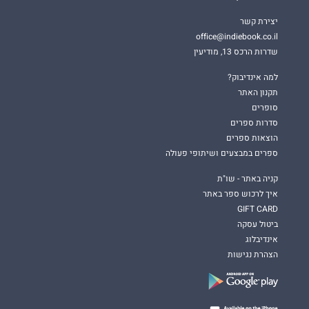
יצירת קשר
office@indiebook.co.il
שדרות הרכס 13, מודיעין
למה אינדיבוק?
תקנון האתר
סופרים
סדרות ספרים
הוצאות ספרים
ספרים במבצעים ושיתופי פעולה
קניה באתר - שו"ת
איך לרכוש ספר באתר
GIFT CARD
ביטול עסקה
אינדיבלוג
הצהרת נגישות