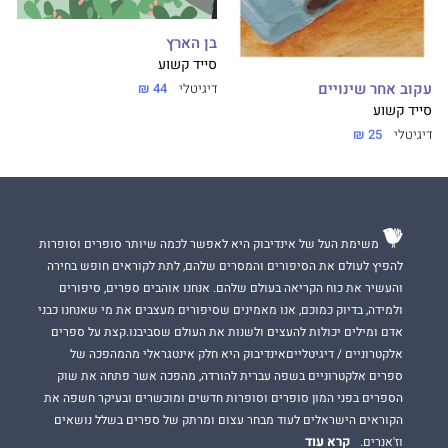
בן הארץ
סייד קשוע
עקוב אחר שינויים
דיגיטלי
44 ₪
סייד קשוע
דיגיטלי
25 ₪
משימת העל של אינדיבוק היא לאפשר לכמה שיותר סופרים וסופרות
להפיץ לעולם את הסיפורים והמסרים שלהם, לתת לקוראים חופש בחירה
והעשיר את כוח הקריאה בעולם שלהם. אנחנו אוהבים ספרים, סיפורים
ולמידה, בדיוק כמוכם, אנו מאמינים שסיפורים מעצבים את מי שאנחנו כבני
אדם ומילים יכולות להעצים ולשנות את העולם שסביבנו.קצת על ספרים
אלקטרוניים / דיגיטלייםאינדיבוק היא חלק אינטגראלי מהמהפכה של
ספרים אלקטרוניים בשפה עברית להורדה, מהפכה אשר פתחה את שוק
הספרים בפני המון סופרים וסופרות חדשים ומוכשרים ובעיקר חשפה את
הקוראים הישראלים לעוד מבחר עצום ומרתק של ספרים בשלל נושאים
קרא עוד
וז'אנרים.