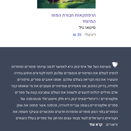
הרפתקאות חבורת המוח
המיוחד
סיטאר גיל
דיגיטלי
35 ₪
משימת העל של אינדיבוק היא לאפשר לכמה שיותר סופרים וסופרות
להפיץ לעולם את הסיפורים והמסרים שלהם, לתת לקוראים חופש בחירה
והעשיר את כוח הקריאה בעולם שלהם. אנחנו אוהבים ספרים, סיפורים
ולמידה, בדיוק כמוכם, אנו מאמינים שסיפורים מעצבים את מי שאנחנו כבני
אדם ומילים יכולות להעצים ולשנות את העולם שסביבנו.קצת על ספרים
אלקטרוניים / דיגיטלייםאינדיבוק היא חלק אינטגראלי מהמהפכה של
ספרים אלקטרוניים בשפה עברית להורדה, מהפכה אשר פתחה את שוק
הספרים בפני המון סופרים וסופרות חדשים ומוכשרים ובעיקר חשפה את
הקוראים הישראלים לעוד מבחר עצום ומרתק של ספרים בשלל נושאים
קרא עוד
וז'אנרים.