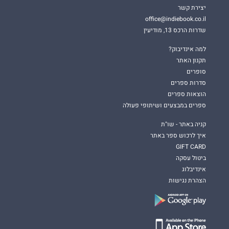
יצירת קשר
office@indiebook.co.il
שדרות הרכס 13, מודיעין
למה אינדיבוק?
תקנון האתר
סופרים
סדרות ספרים
הוצאות ספרים
ספרים במבצעים ושיתופי פעולה
קניה באתר - שו"ת
איך לרכוש ספר באתר
GIFT CARD
ביטול עסקה
אינדיבלוג
הצהרת נגישות