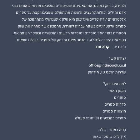
ולמידה, בדיוק כמוכם, אנו מאמינים שסיפורים מעצבים את מי שאנחנו כבני
אדם ומילים יכולות להעצים ולשנות את העולם שסביבנו.קצת על ספרים
אלקטרוניים / דיגיטלייםאינדיבוק היא חלק אינטגראלי מהמהפכה של
ספרים אלקטרוניים בשפה עברית להורדה, מהפכה אשר פתחה את שוק
הספרים בפני המון סופרים וסופרות חדשים ומוכשרים ובעיקר חשפה את
הקוראים הישראלים לעוד מבחר עצום ומרתק של ספרים בשלל נושאים
קרא עוד
וז'אנרים.
יצירת קשר
office@indiebook.co.il
שדרות הרכס 13, מודיעין
למה אינדיבוק?
תקנון האתר
סופרים
סדרות ספרים
הוצאות ספרים
ספרים במבצעים ושיתופי פעולה
קניה באתר - שו"ת
איך לרכוש ספר באתר