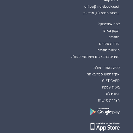
יצירת קשר
office@indiebook.co.il
שדרות הרכס 13, מודיעין
למה אינדיבוק?
תקנון האתר
סופרים
סדרות ספרים
הוצאות ספרים
ספרים במבצעים ושיתופי פעולה
קניה באתר - שו"ת
איך לרכוש ספר באתר
GIFT CARD
ביטול עסקה
אינדיבלוג
הצהרת נגישות