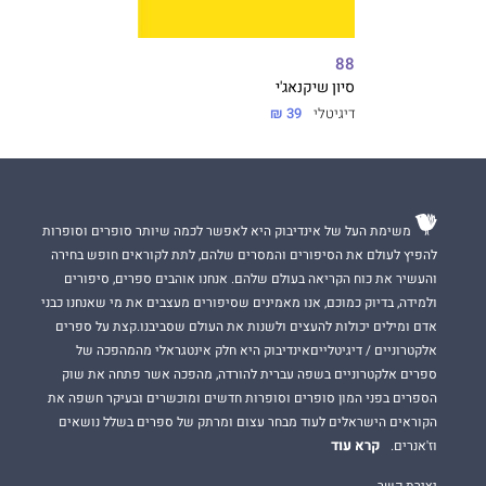
88
סיון שיקנאג'י
דיגיטלי
39 ₪
משימת העל של אינדיבוק היא לאפשר לכמה שיותר סופרים וסופרות
להפיץ לעולם את הסיפורים והמסרים שלהם, לתת לקוראים חופש בחירה
והעשיר את כוח הקריאה בעולם שלהם. אנחנו אוהבים ספרים, סיפורים
ולמידה, בדיוק כמוכם, אנו מאמינים שסיפורים מעצבים את מי שאנחנו כבני
אדם ומילים יכולות להעצים ולשנות את העולם שסביבנו.קצת על ספרים
אלקטרוניים / דיגיטלייםאינדיבוק היא חלק אינטגראלי מהמהפכה של
ספרים אלקטרוניים בשפה עברית להורדה, מהפכה אשר פתחה את שוק
הספרים בפני המון סופרים וסופרות חדשים ומוכשרים ובעיקר חשפה את
הקוראים הישראלים לעוד מבחר עצום ומרתק של ספרים בשלל נושאים
קרא עוד
וז'אנרים.