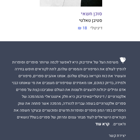
סוכן חשאי
סטיבן טאלטי
דיגיטלי
18 ₪
משימת העל של אינדיבוק היא לאפשר לכמה שיותר סופרים וסופרות
להפיץ לעולם את הסיפורים והמסרים שלהם, לתת לקוראים חופש בחירה
והעשיר את כוח הקריאה בעולם שלהם. אנחנו אוהבים ספרים, סיפורים
ולמידה, בדיוק כמוכם, אנו מאמינים שסיפורים מעצבים את מי שאנחנו כבני
אדם ומילים יכולות להעצים ולשנות את העולם שסביבנו.קצת על ספרים
אלקטרוניים / דיגיטלייםאינדיבוק היא חלק אינטגראלי מהמהפכה של
ספרים אלקטרוניים בשפה עברית להורדה, מהפכה אשר פתחה את שוק
הספרים בפני המון סופרים וסופרות חדשים ומוכשרים ובעיקר חשפה את
הקוראים הישראלים לעוד מבחר עצום ומרתק של ספרים בשלל נושאים
קרא עוד
וז'אנרים.
יצירת קשר