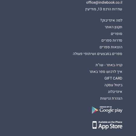
office@indiebook.co.il
שדרות הרכס 13, מודיעין
למה אינדיבוק?
תקנון האתר
סופרים
סדרות ספרים
הוצאות ספרים
ספרים במבצעים ושיתופי פעולה
קניה באתר - שו"ת
איך לרכוש ספר באתר
GIFT CARD
ביטול עסקה
אינדיבלוג
הצהרת נגישות