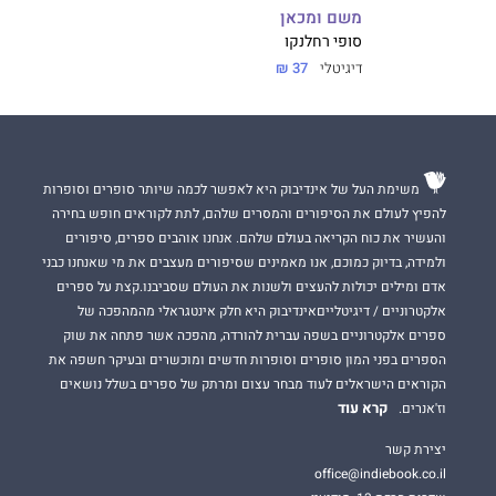
משם ומכאן
סופי רחלנקו
דיגיטלי
37 ₪
משימת העל של אינדיבוק היא לאפשר לכמה שיותר סופרים וסופרות
להפיץ לעולם את הסיפורים והמסרים שלהם, לתת לקוראים חופש בחירה
והעשיר את כוח הקריאה בעולם שלהם. אנחנו אוהבים ספרים, סיפורים
ולמידה, בדיוק כמוכם, אנו מאמינים שסיפורים מעצבים את מי שאנחנו כבני
אדם ומילים יכולות להעצים ולשנות את העולם שסביבנו.קצת על ספרים
אלקטרוניים / דיגיטלייםאינדיבוק היא חלק אינטגראלי מהמהפכה של
ספרים אלקטרוניים בשפה עברית להורדה, מהפכה אשר פתחה את שוק
הספרים בפני המון סופרים וסופרות חדשים ומוכשרים ובעיקר חשפה את
הקוראים הישראלים לעוד מבחר עצום ומרתק של ספרים בשלל נושאים
קרא עוד
וז'אנרים.
יצירת קשר
office@indiebook.co.il