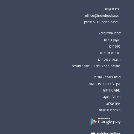
יצירת קשר
office@indiebook.co.il
שדרות הרכס 13, מודיעין
למה אינדיבוק?
תקנון האתר
סופרים
סדרות ספרים
הוצאות ספרים
ספרים במבצעים ושיתופי פעולה
קניה באתר - שו"ת
איך לרכוש ספר באתר
GIFT CARD
ביטול עסקה
אינדיבלוג
הצהרת נגישות