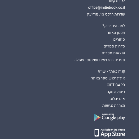
יצירת קשר
office@indiebook.co.il
שדרות הרכס 13, מודיעין
למה אינדיבוק?
תקנון האתר
סופרים
סדרות ספרים
הוצאות ספרים
ספרים במבצעים ושיתופי פעולה
קניה באתר - שו"ת
איך לרכוש ספר באתר
GIFT CARD
ביטול עסקה
אינדיבלוג
הצהרת נגישות