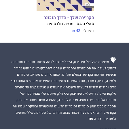
הקריירה שלך - הדרך הנכונה
סאלי הלגסן ומרשל גולדסמית
דיגיטלי
42 ₪
משימת העל של אינדיבוק היא לאפשר לכמה שיותר סופרים וסופרות
להפיץ לעולם את הסיפורים והמסרים שלהם, לתת לקוראים חופש בחירה
והעשיר את כוח הקריאה בעולם שלהם. אנחנו אוהבים ספרים, סיפורים
ולמידה, בדיוק כמוכם, אנו מאמינים שסיפורים מעצבים את מי שאנחנו כבני
אדם ומילים יכולות להעצים ולשנות את העולם שסביבנו.קצת על ספרים
אלקטרוניים / דיגיטלייםאינדיבוק היא חלק אינטגראלי מהמהפכה של
ספרים אלקטרוניים בשפה עברית להורדה, מהפכה אשר פתחה את שוק
הספרים בפני המון סופרים וסופרות חדשים ומוכשרים ובעיקר חשפה את
הקוראים הישראלים לעוד מבחר עצום ומרתק של ספרים בשלל נושאים
קרא עוד
וז'אנרים.