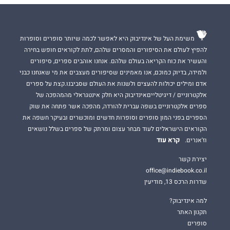
משימת העל של אינדיבוק היא לאפשר לכמה שיותר סופרים וסופרות
להפיץ לעולם את הסיפורים והמסרים שלהם, לתת לקוראים חופש בחירה
והעשיר את כוח הקריאה בעולם שלהם. אנחנו אוהבים ספרים, סיפורים
ולמידה, בדיוק כמוכם, אנו מאמינים שסיפורים מעצבים את מי שאנחנו כבני
אדם ומילים יכולות להעצים ולשנות את העולם שסביבנו.קצת על ספרים
אלקטרוניים / דיגיטלייםאינדיבוק היא חלק אינטגראלי מהמהפכה של
ספרים אלקטרוניים בשפה עברית להורדה, מהפכה אשר פתחה את שוק
הספרים בפני המון סופרים וסופרות חדשים ומוכשרים ובעיקר חשפה את
הקוראים הישראלים לעוד מבחר עצום ומרתק של ספרים בשלל נושאים
קרא עוד
וז'אנרים.
יצירת קשר
office@indiebook.co.il
שדרות הרכס 13, מודיעין
למה אינדיבוק?
תקנון האתר
סופרים