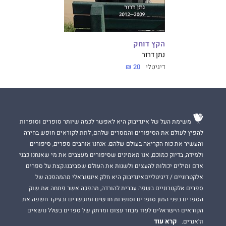
הקץ דוחק
נתן דרור
דיגיטלי
20 ₪
משימת העל של אינדיבוק היא לאפשר לכמה שיותר סופרים וסופרות
להפיץ לעולם את הסיפורים והמסרים שלהם, לתת לקוראים חופש בחירה
והעשיר את כוח הקריאה בעולם שלהם. אנחנו אוהבים ספרים, סיפורים
ולמידה, בדיוק כמוכם, אנו מאמינים שסיפורים מעצבים את מי שאנחנו כבני
אדם ומילים יכולות להעצים ולשנות את העולם שסביבנו.קצת על ספרים
אלקטרוניים / דיגיטלייםאינדיבוק היא חלק אינטגראלי מהמהפכה של
ספרים אלקטרוניים בשפה עברית להורדה, מהפכה אשר פתחה את שוק
הספרים בפני המון סופרים וסופרות חדשים ומוכשרים ובעיקר חשפה את
הקוראים הישראלים לעוד מבחר עצום ומרתק של ספרים בשלל נושאים
קרא עוד
וז'אנרים.