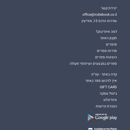
יצירת קשר
office@indiebook.co.il
שדרות הרכס 13, מודיעין
למה אינדיבוק?
תקנון האתר
סופרים
סדרות ספרים
הוצאות ספרים
ספרים במבצעים ושיתופי פעולה
קניה באתר - שו"ת
איך לרכוש ספר באתר
GIFT CARD
ביטול עסקה
אינדיבלוג
הצהרת נגישות