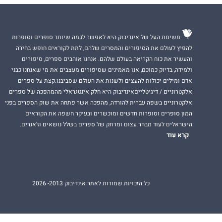
משימת העל של אינדיבוק היא לאפשר לכמה שיותר סופרים וסופרות
להפיץ לעולם את הסיפורים והמסרים שלהם, לתת לקוראים חופש בחירה
והעשיר את כוח הקריאה בעולם שלהם. אנחנו אוהבים ספרים, סיפורים
ולמידה, בדיוק כמוכם, אנו מאמינים שסיפורים מעצבים את מי שאנחנו כבני
אדם ומילים יכולות להעצים ולשנות את העולם שסביבנו.קצת על ספרים
אלקטרוניים / דיגיטלייםאינדיבוק היא חלק אינטגראלי מהמהפכה של ספרים
אלקטרוניים בשפה עברית להורדה, מהפכה אשר פתחה את שוק הספרים בפני
המון סופרים וסופרות חדשים ומוכשרים ובעיקר חשפה את הקוראים
הישראלים לעוד מבחר עצום ומרתק של ספרים בשלל נושאים וז'אנרים.
קרא עוד
כל הזכויות שמורות לאתר אינדיבוק 2013- 2026