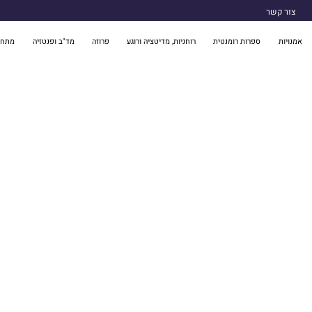
צור קשר
אמנויות
ספרות רומנטית
רוחניות, מדיטציה ורוגע
פרוזה
מד"ב ופנטזיה
מתח 