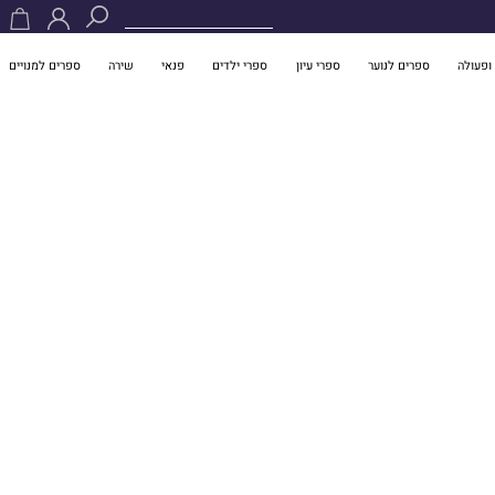
ופעולה
ספרים לנוער
ספרי עיון
ספרי ילדים
פנאי
שירה
ספרים למנויים