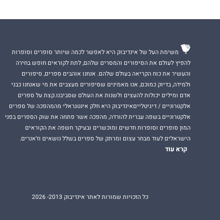
משימת העל של אינדיבוק היא לאפשר לכמה שיותר סופרים וסופרות
להפיץ לעולם את הסיפורים והמסרים שלהם, לתת לקוראים חופש בחירה
והעשיר את כוח הקריאה בעולם שלהם. אנחנו אוהבים ספרים, סיפורים
ולמידה, בדיוק כמוכם, אנו מאמינים שסיפורים מעצבים את מי שאנחנו כבני
אדם ומילים יכולות להעצים ולשנות את העולם שסביבנו.קצת על ספרים
אלקטרוניים / דיגיטלייםאינדיבוק היא חלק אינטגראלי מהמהפכה של ספרים
אלקטרוניים בשפה עברית להורדה, מהפכה אשר פתחה את שוק הספרים בפני
המון סופרים וסופרות חדשים ומוכשרים ובעיקר חשפה את הקוראים
הישראלים לעוד מבחר עצום ומרתק של ספרים בשלל נושאים וז'אנרים.
קרא עוד
כל הזכויות שמורות לאתר אינדיבוק 2013- 2026