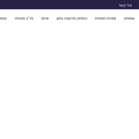
צור קשר
אמנויות
ספרות רומנטית
רוחניות, מדיטציה ורוגע
פרוזה
מד"ב ופנטזיה
מתח 