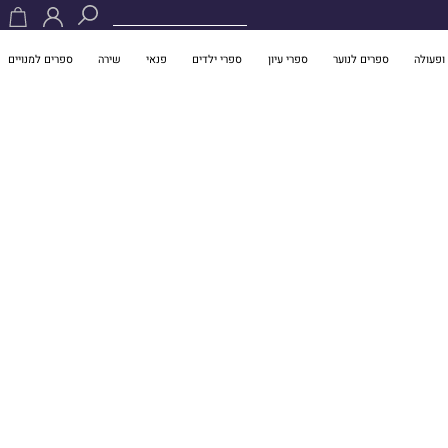
ופעולה
ספרים לנוער
ספרי עיון
ספרי ילדים
פנאי
שירה
ספרים למנויים