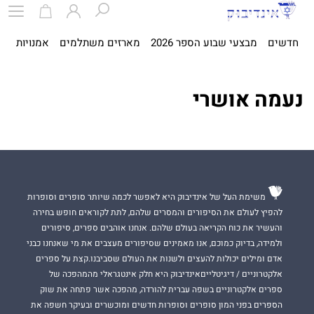
חדשים
מבצעי שבוע הספר 2026
מארזים משתלמים
אמנויות
ספ
נעמה אושרי
משימת העל של אינדיבוק היא לאפשר לכמה שיותר סופרים וסופרות
להפיץ לעולם את הסיפורים והמסרים שלהם, לתת לקוראים חופש בחירה
והעשיר את כוח הקריאה בעולם שלהם. אנחנו אוהבים ספרים, סיפורים
ולמידה, בדיוק כמוכם, אנו מאמינים שסיפורים מעצבים את מי שאנחנו כבני
אדם ומילים יכולות להעצים ולשנות את העולם שסביבנו.קצת על ספרים
אלקטרוניים / דיגיטלייםאינדיבוק היא חלק אינטגראלי מהמהפכה של
ספרים אלקטרוניים בשפה עברית להורדה, מהפכה אשר פתחה את שוק
הספרים בפני המון סופרים וסופרות חדשים ומוכשרים ובעיקר חשפה את