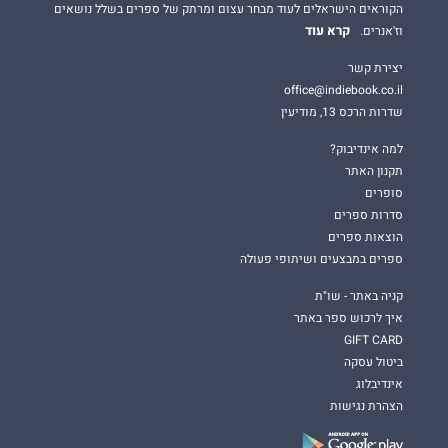
הקוראים הישראלים לעוד מבחר עצום ומרתק של ספרים בשלל נושאים
קרא עוד
וז'אנרים.
יצירת קשר
office@indiebook.co.il
שדרות הרכס 13, מודיעין
למה אינדיבוק?
תקנון האתר
סופרים
סדרות ספרים
הוצאות ספרים
ספרים במבצעים ושיתופי פעולה
קניה באתר - שו"ת
איך לרכוש ספר באתר
GIFT CARD
ביטול עסקה
אינדיבלוג
הצהרת נגישות