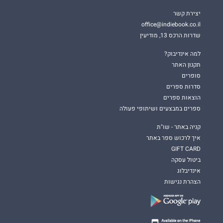
יצירת קשר
office@indiebook.co.il
שדרות הרכס 13, מודיעין
למה אינדיבוק?
תקנון האתר
סופרים
סדרות ספרים
הוצאות ספרים
ספרים במבצעים ושיתופי פעולה
קניה באתר - שו"ת
איך לרכוש ספר באתר
GIFT CARD
ביטול עסקה
אינדיבלוג
הצהרת נגישות