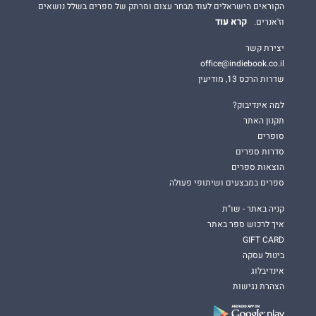
הקוראים הישראלים לעוד מבחר עצום ומרתק של ספרים בשלל נושאים
קרא עוד
וז'אנרים.
יצירת קשר
office@indiebook.co.il
שדרות הרכס 13, מודיעין
למה אינדיבוק?
תקנון האתר
סופרים
סדרות ספרים
הוצאות ספרים
ספרים במבצעים ושיתופי פעולה
קניה באתר - שו"ת
איך לרכוש ספר באתר
GIFT CARD
ביטול עסקה
אינדיבלוג
הצהרת נגישות