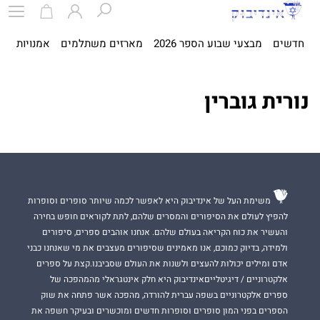
חדשים
מבצעי שבוע הספר 2026
מארזים משתלמים
אמנויות
ספ
נורית גוברין
משימת העל של אינדיבוק היא לאפשר לכמה שיותר סופרים וסופרות
להפיץ לעולם את הסיפורים והמסרים שלהם, לתת לקוראים חופש בחירה
והעשיר את כוח הקריאה בעולם שלהם. אנחנו אוהבים ספרים, סיפורים
ולמידה, בדיוק כמוכם, אנו מאמינים שסיפורים מעצבים את מי שאנחנו כבני
אדם ומילים יכולות להעצים ולשנות את העולם שסביבנו.קצת על ספרים
אלקטרוניים / דיגיטלייםאינדיבוק היא חלק אינטגראלי מהמהפכה של
ספרים אלקטרוניים בשפה עברית להורדה, מהפכה אשר פתחה את שוק
הספרים בפני המון סופרים וסופרות חדשים ומוכשרים ובעיקר חשפה את