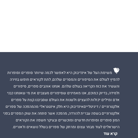
משימת העל של אינדיבוק היא לאפשר לכמה שיותר סופרים וסופרות
להפיץ לעולם את הסיפורים והמסרים שלהם, לתת לקוראים חופש בחירה
והעשיר את כוח הקריאה בעולם שלהם. אנחנו אוהבים ספרים, סיפורים
ולמידה, בדיוק כמוכם, אנו מאמינים שסיפורים מעצבים את מי שאנחנו כבני
אדם ומילים יכולות להעצים ולשנות את העולם שסביבנו.קצת על ספרים
אלקטרוניים / דיגיטלייםאינדיבוק היא חלק אינטגראלי מהמהפכה של ספרים
אלקטרוניים בשפה עברית להורדה, מהפכה אשר פתחה את שוק הספרים בפני
המון סופרים וסופרות חדשים ומוכשרים ובעיקר חשפה את הקוראים
הישראלים לעוד מבחר עצום ומרתק של ספרים בשלל נושאים וז'אנרים.
קרא עוד