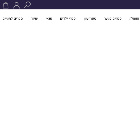
ופעולה
ספרים לנוער
ספרי עיון
ספרי ילדים
פנאי
שירה
ספרים למנויים