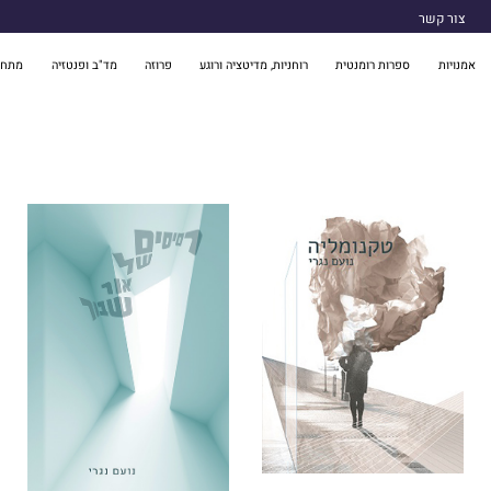
צור קשר
אמנויות
ספרות רומנטית
רוחניות, מדיטציה ורוגע
פרוזה
מד"ב ופנטזיה
מתח 