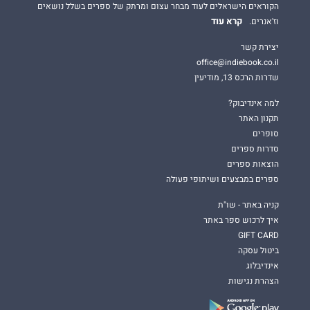
הקוראים הישראלים לעוד מבחר עצום ומרתק של ספרים בשלל נושאים
קרא עוד
וז'אנרים.
יצירת קשר
office@indiebook.co.il
שדרות הרכס 13, מודיעין
למה אינדיבוק?
תקנון האתר
סופרים
סדרות ספרים
הוצאות ספרים
ספרים במבצעים ושיתופי פעולה
קניה באתר - שו"ת
איך לרכוש ספר באתר
GIFT CARD
ביטול עסקה
אינדיבלוג
הצהרת נגישות