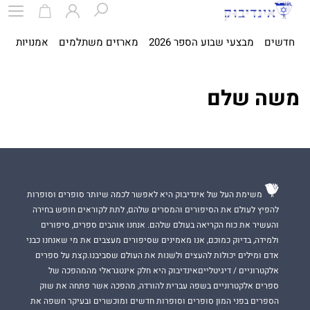
חדשים
מבצעי שבוע הספר 2026
מארזים משתלמים
אמנויות
ספ
משה שלם
משימת העל של אינדיבוק היא לאפשר לכמה שיותר סופרים וסופרות
להפיץ לעולם את הסיפורים והמסרים שלהם, לתת לקוראים חופש בחירה
והעשיר את כוח הקריאה בעולם שלהם. אנחנו אוהבים ספרים, סיפורים
ולמידה, בדיוק כמוכם, אנו מאמינים שסיפורים מעצבים את מי שאנחנו כבני
אדם ומילים יכולות להעצים ולשנות את העולם שסביבנו.קצת על ספרים
אלקטרוניים / דיגיטלייםאינדיבוק היא חלק אינטגראלי מהמהפכה של
ספרים אלקטרוניים בשפה עברית להורדה, מהפכה אשר פתחה את שוק
הספרים בפני המון סופרים וסופרות חדשים ומוכשרים ובעיקר חשפה את