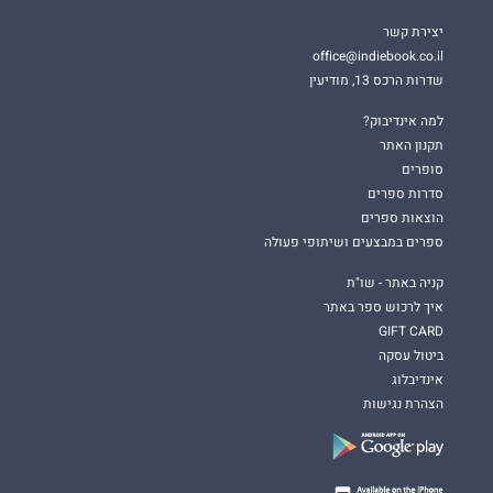
יצירת קשר
office@indiebook.co.il
שדרות הרכס 13, מודיעין
למה אינדיבוק?
תקנון האתר
סופרים
סדרות ספרים
הוצאות ספרים
ספרים במבצעים ושיתופי פעולה
קניה באתר - שו"ת
איך לרכוש ספר באתר
GIFT CARD
ביטול עסקה
אינדיבלוג
הצהרת נגישות