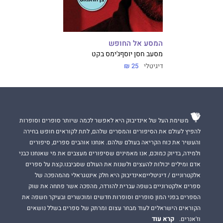
המסע אל החופש
מסעב חסן יוסף
ג'ימס בקט
דיגיטלי
25 ₪
משימת העל של אינדיבוק היא לאפשר לכמה שיותר סופרים וסופרות
להפיץ לעולם את הסיפורים והמסרים שלהם, לתת לקוראים חופש בחירה
והעשיר את כוח הקריאה בעולם שלהם. אנחנו אוהבים ספרים, סיפורים
ולמידה, בדיוק כמוכם, אנו מאמינים שסיפורים מעצבים את מי שאנחנו כבני
אדם ומילים יכולות להעצים ולשנות את העולם שסביבנו.קצת על ספרים
אלקטרוניים / דיגיטלייםאינדיבוק היא חלק אינטגראלי מהמהפכה של
ספרים אלקטרוניים בשפה עברית להורדה, מהפכה אשר פתחה את שוק
הספרים בפני המון סופרים וסופרות חדשים ומוכשרים ובעיקר חשפה את
הקוראים הישראלים לעוד מבחר עצום ומרתק של ספרים בשלל נושאים
קרא עוד
וז'אנרים.