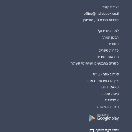
יצירת קשר
office@indiebook.co.il
שדרות הרכס 13, מודיעין
למה אינדיבוק?
תקנון האתר
סופרים
סדרות ספרים
הוצאות ספרים
ספרים במבצעים ושיתופי פעולה
קניה באתר - שו"ת
איך לרכוש ספר באתר
GIFT CARD
ביטול עסקה
אינדיבלוג
הצהרת נגישות