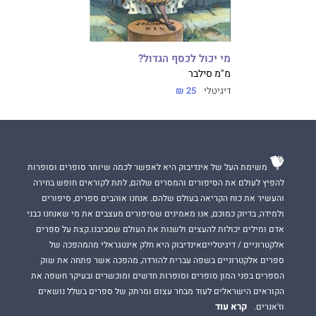
מי יכול לכסף הגדול?
מ"מ סילבר
דיגיטלי
25 ₪
משימת העל של אינדיבוק היא לאפשר לכמה שיותר סופרים וסופרות
להפיץ לעולם את הסיפורים והמסרים שלהם, לתת לקוראים חופש בחירה
והעשיר את כוח הקריאה בעולם שלהם. אנחנו אוהבים ספרים, סיפורים
ולמידה, בדיוק כמוכם, אנו מאמינים שסיפורים מעצבים את מי שאנחנו כבני
אדם ומילים יכולות להעצים ולשנות את העולם שסביבנו.קצת על ספרים
אלקטרוניים / דיגיטלייםאינדיבוק היא חלק אינטגראלי מהמהפכה של
ספרים אלקטרוניים בשפה עברית להורדה, מהפכה אשר פתחה את שוק
הספרים בפני המון סופרים וסופרות חדשים ומוכשרים ובעיקר חשפה את
הקוראים הישראלים לעוד מבחר עצום ומרתק של ספרים בשלל נושאים
קרא עוד
וז'אנרים.