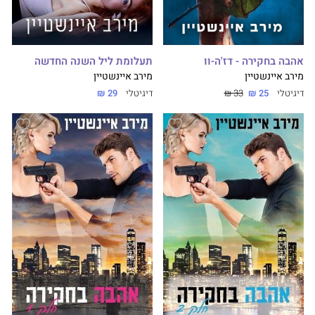
אהבה בחקירה - דז'ה-וו
תעלומת ליל השנה החדשה
מירב איינשטיין
מירב איינשטיין
דיגיטלי
25 ₪
33 ₪
דיגיטלי
29 ₪