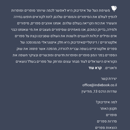
משימת העל של אינדיבוק היא לאפשר לכמה שיותר סופרים וסופרות
להפיץ לעולם את הסיפורים והמסרים שלהם, לתת לקוראים חופש בחירה
והעשיר את כוח הקריאה בעולם שלהם. אנחנו אוהבים ספרים, סיפורים
ולמידה, בדיוק כמוכם, אנו מאמינים שסיפורים מעצבים את מי שאנחנו כבני
אדם ומילים יכולות להעצים ולשנות את העולם שסביבנו.קצת על ספרים
אלקטרוניים / דיגיטלייםאינדיבוק היא חלק אינטגראלי מהמהפכה של
ספרים אלקטרוניים בשפה עברית להורדה, מהפכה אשר פתחה את שוק
הספרים בפני המון סופרים וסופרות חדשים ומוכשרים ובעיקר חשפה את
הקוראים הישראלים לעוד מבחר עצום ומרתק של ספרים בשלל נושאים
קרא עוד
וז'אנרים.
יצירת קשר
office@indiebook.co.il
שדרות הרכס 13, מודיעין
למה אינדיבוק?
תקנון האתר
סופרים
סדרות ספרים
הוצאות ספרים