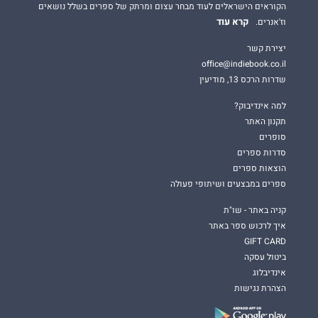
הקוראים הישראלים לעוד מבחר עצום ומרתק של ספרים בשלל נושאים
קרא עוד
וז'אנרים.
יצירת קשר
office@indiebook.co.il
שדרות הרכס 13, מודיעין
למה אינדיבוק?
תקנון האתר
סופרים
סדרות ספרים
הוצאות ספרים
ספרים במבצעים ושיתופי פעולה
קניה באתר - שו"ת
איך לרכוש ספר באתר
GIFT CARD
ביטול עסקה
אינדיבלוג
הצהרת נגישות