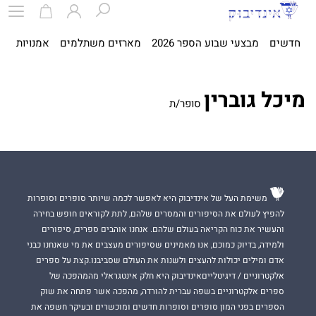
חדשים
מבצעי שבוע הספר 2026
מארזים משתלמים
אמנויות
ספ
מיכל גוברין
סופר/ת
משימת העל של אינדיבוק היא לאפשר לכמה שיותר סופרים וסופרות
להפיץ לעולם את הסיפורים והמסרים שלהם, לתת לקוראים חופש בחירה
והעשיר את כוח הקריאה בעולם שלהם. אנחנו אוהבים ספרים, סיפורים
ולמידה, בדיוק כמוכם, אנו מאמינים שסיפורים מעצבים את מי שאנחנו כבני
אדם ומילים יכולות להעצים ולשנות את העולם שסביבנו.קצת על ספרים
אלקטרוניים / דיגיטלייםאינדיבוק היא חלק אינטגראלי מהמהפכה של
ספרים אלקטרוניים בשפה עברית להורדה, מהפכה אשר פתחה את שוק
הספרים בפני המון סופרים וסופרות חדשים ומוכשרים ובעיקר חשפה את